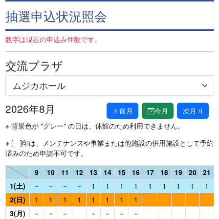
抽選申込状況照会
数字は現在の申込み件数です。
交流プラザ
2026年8月
前月
今月
次月
※ 背景色が "グレー" の日は、休館のため利用できません。
※ [―]印は、メンテナンスや事業または他施設の併用施設として予約
済みのため申請不可です。
9
10
11
12
13
14
15
16
17
18
19
20
21
1(土)
－
－
－
－
1
1
1
1
1
1
1
1
1
2(日)
1
1
1
1
1
1
1
1
3(月)
－
－
－
－
－
－
－