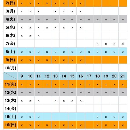
2(日)
×
×
×
×
×
×
×
×
3(月)
×
×
×
×
×
×
×
4(火)
－
－
－
－
－
－
－
－
－
－
－
－
－
5(水)
×
×
×
×
×
×
×
×
6(木)
×
×
×
7(金)
×
×
×
×
8(土)
×
×
×
×
×
×
×
×
×
×
×
×
×
9(日)
×
×
×
×
×
×
×
×
10(月)
9
10
11
12
13
14
15
16
17
18
19
20
21
11(火)
×
×
×
×
×
×
×
×
×
×
×
×
×
12(水)
－
－
－
－
－
－
－
－
－
－
－
－
－
13(木)
×
×
×
×
×
×
×
14(金)
15(土)
×
×
×
×
×
×
×
16(日)
×
×
×
×
×
×
×
×
×
×
×
×