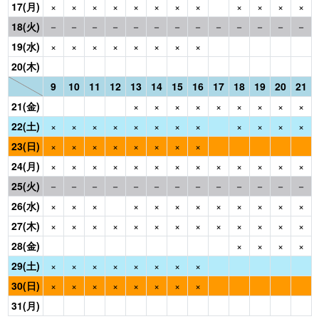
17(月)
×
×
×
×
×
×
×
×
×
×
×
×
18(火)
－
－
－
－
－
－
－
－
－
－
－
－
－
19(水)
×
×
×
×
×
×
×
×
20(木)
9
10
11
12
13
14
15
16
17
18
19
20
21
21(金)
×
×
×
×
×
×
×
×
×
22(土)
×
×
×
×
×
×
×
×
×
×
×
×
23(日)
×
×
×
×
×
×
×
×
24(月)
×
×
×
×
×
×
×
×
×
×
×
×
×
25(火)
－
－
－
－
－
－
－
－
－
－
－
－
－
26(水)
×
×
×
×
×
×
×
×
×
×
×
×
27(木)
×
×
×
×
×
×
×
×
×
×
×
×
×
28(金)
×
×
×
×
29(土)
×
×
×
×
×
×
×
×
30(日)
×
×
×
×
×
×
×
×
31(月)