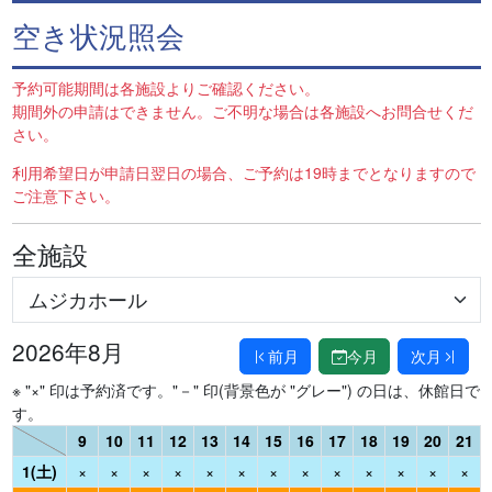
空き状況照会
予約可能期間は各施設よりご確認ください。
期間外の申請はできません。ご不明な場合は各施設へお問合せくだ
さい。
利用希望日が申請日翌日の場合、ご予約は19時までとなりますので
ご注意下さい。
全施設
2026年8月
前月
今月
次月
※ "×" 印は予約済です。"－" 印(背景色が "グレー") の日は、休館日で
す。
9
10
11
12
13
14
15
16
17
18
19
20
21
1(土)
×
×
×
×
×
×
×
×
×
×
×
×
×