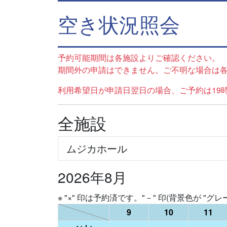
空き状況照会
予約可能期間は各施設よりご確認ください。
期間外の申請はできません。ご不明な場合は
利用希望日が申請日翌日の場合、ご予約は19
全施設
2026年8月
※ "×" 印は予約済です。"－" 印(背景色が "グ
9
10
11