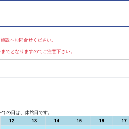
各施設へお問合せください。
時までとなりますのでご注意下さい。
レー") の日は、休館日です。
12
13
14
15
16
17