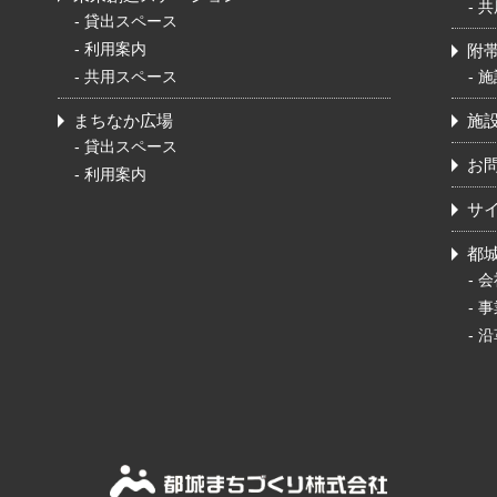
-
共
-
貸出スペース
-
利用案内
附
-
共用スペース
-
施
まちなか広場
施
-
貸出スペース
お
-
利用案内
サ
都
-
会
-
事
-
沿