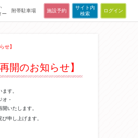
か
サイト内
附帯駐車場
施設予約
ログイン
ター
検索
知らせ】
出再開のお知らせ】
います。
ジオ・
再開いたします。
詫び申し上げます。