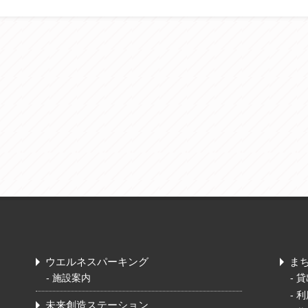
ウエルネスパーキング
ま
-
施設案内
-
貸
-
利
未来創造ステーション