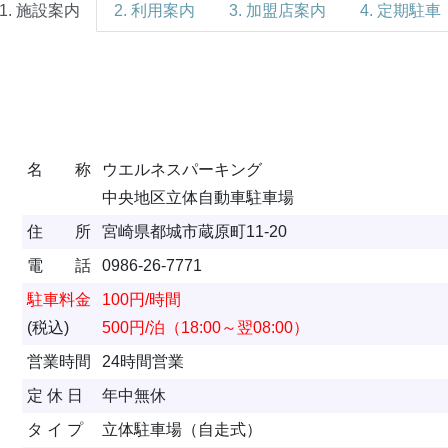
1. 施設案内
2. 利用案内
3. 加盟店案内
4. 定期駐車
名 称
ウエルネスパーキング
中央地区立体自動車駐車場
住 所
宮崎県都城市蔵原町11-20
電 話
0986-26-7771
駐車料金
100円/時間
(税込)
500円/泊（18:00～翌08:00）
営業時間
24時間営業
定 休 日
年中無休
タ イ プ
立体駐車場（自走式）