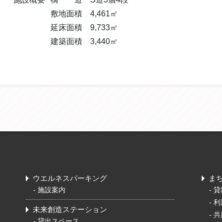
敷地面積 4,461㎡
延床面積 9,733㎡
建築面積 3,440㎡
ウエルネスパーキング
ま
- 施設案内
-
貸
-
利
未来創造ステーション
-
共
-
貸出スペース