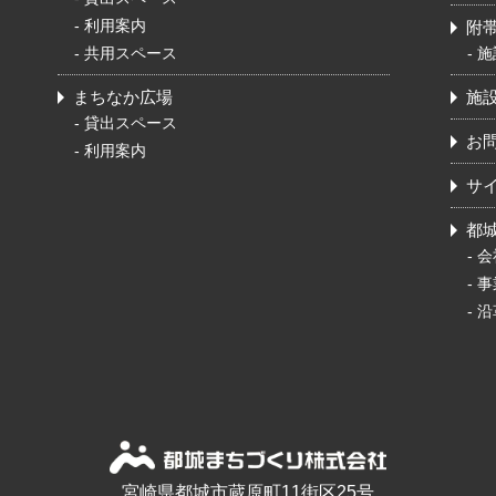
-
利用案内
附
-
共用スペース
-
施
まちなか広場
施
-
貸出スペース
お
-
利用案内
サ
都
-
会
-
事
-
沿
宮崎県都城市蔵原町11街区25号