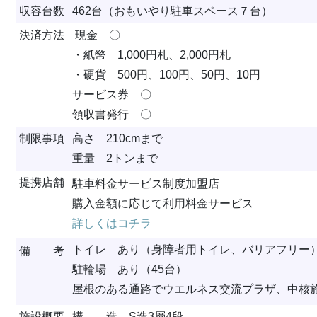
収容台数
462台（おもいやり駐車スペース７台）
決済方法
現金 〇
・紙幣 1,000円札、2,000円札
・硬貨 500円、100円、50円、10円
サービス券 〇
領収書発行 〇
制限事項
高さ 210cmまで
重量 2トンまで
提携店舗
駐車料金サービス制度加盟店
購入金額に応じて利用料金サービス
詳しくはコチラ
トイレ あり（身障者用トイレ、バリアフリー
備 考
駐輪場 あり（45台）
屋根のある通路でウエルネス交流プラザ、中核
施設概要
構 造 S造3層4段