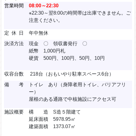
営業時間
08:00～22:30
※22:30～翌8:00の時間帯は出庫できません。ご
注意ください。
定 休 日
年中無休
決済方法
現金 〇 領収書発行 〇
紙幣 1,000円札
硬貨 500円、100円、50円、10円
収容台数
218台（おもいやり駐車スペース6台）
備 考
トイレ あり（身障者用トイレ、バリアフリ
ー）
屋根のある通路で中核施設にアクセス可
施設概要
構 造 S造５階建て
延床面積 5978.95㎡
建築面積 1373.07㎡