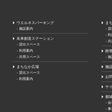
ウエルネスパーキング
ま
-
施設案内
-
貸
-
利
未来創造ステーション
-
共
-
貸出スペース
-
利用案内
附
-
共用スペース
-
施
まちなか広場
施
-
貸出スペース
お
-
利用案内
サ
都
-
会
-
事