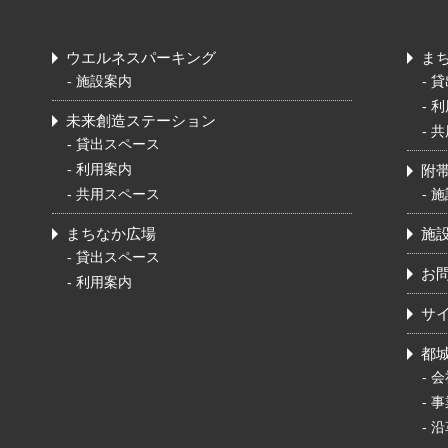
ウエルネスパーキング
ま
-
施設案内
-
貸
-
利
未来創造ステーション
-
共
-
貸出スペース
-
利用案内
附
-
共用スペース
-
施
まちなか広場
施
-
貸出スペース
お
-
利用案内
サ
都
-
会
-
事
-
沿