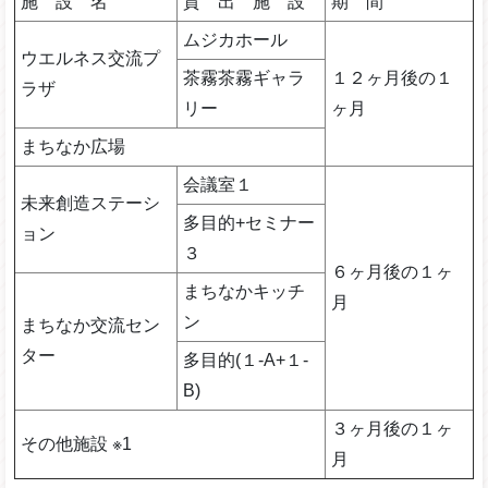
施 設 名
貸 出 施 設
期 間
ムジカホール
ウエルネス交流プ
茶霧茶霧ギャラ
１２ヶ月後の１
ラザ
リー
ヶ月
まちなか広場
会議室１
未来創造ステーシ
多目的+セミナー
ョン
３
６ヶ月後の１ヶ
まちなかキッチ
月
ン
まちなか交流セン
ター
多目的(１-A+１-
B)
３ヶ月後の１ヶ
その他施設 ※1
月